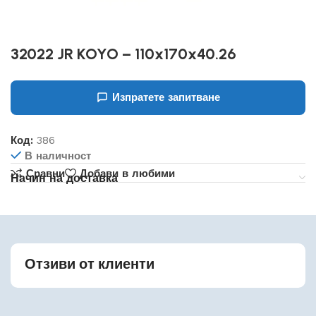
32022 JR KOYO – 110x170x40.26
Изпратете запитване
Код:
386
В наличност
Сравни
Добави в любими
Начин на доставка
Отзиви от клиенти