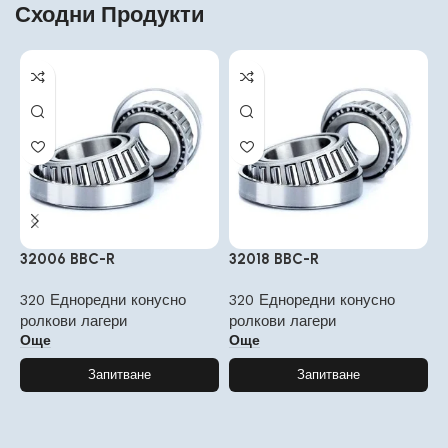
Сходни Продукти
32006 BBC-R
32018 BBC-R
3
320 Едноредни конусно
320 Едноредни конусно
3
ролкови лагери
ролкови лагери
р
Още
Още
Запитване
Запитване