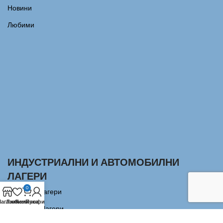
Новини
Любими
ИНДУСТРИАЛНИ И АВТОМОБИЛНИ
ЛАГЕРИ
0
Сачмени лагери
агазин
Любими
Количка
Профил
Аксиални Лагери