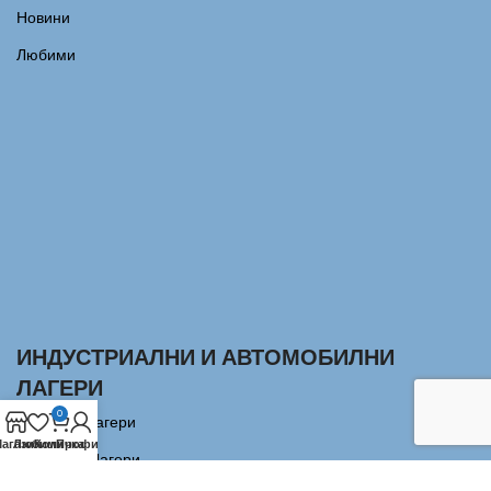
Новини
Любими
ИНДУСТРИАЛНИ И АВТОМОБИЛНИ
ЛАГЕРИ
0
Сачмени лагери
агазин
Любими
Количка
Профил
Аксиални Лагери