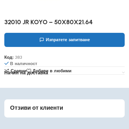
32010 JR KOYO – 50X80X21.64
Изпратете запитване
Код:
383
В наличност
Сравни
Добави в любими
Начин на доставка
Отзиви от клиенти