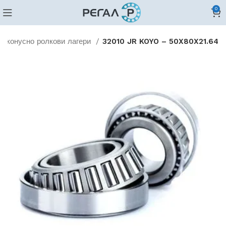
0
и конусно ролкови лагери
32010 JR KOYO – 50X80X21.64