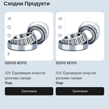
Сходни Продукти
32005 KOYO
32010 KOYO
3
320 Едноредни конусно
320 Едноредни конусно
3
ролкови лагери
ролкови лагери
р
Още
Още
Запитване
Запитване