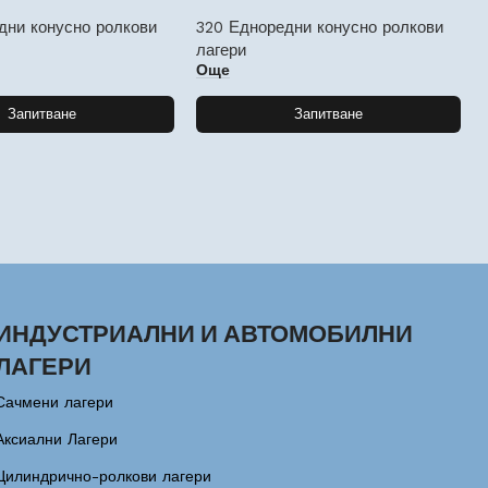
дни конусно ролкови
320 Едноредни конусно ролкови
лагери
Още
Запитване
Запитване
ИНДУСТРИАЛНИ И АВТОМОБИЛНИ
ЛАГЕРИ
Сачмени лагери
Аксиални Лагери
Цилиндрично-ролкови лагери