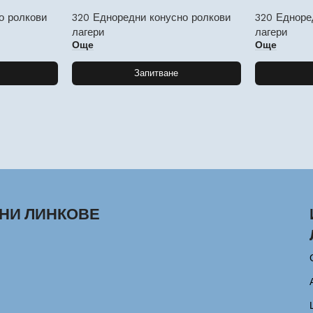
о ролкови
320 Едноредни конусно ролкови
320 Едноре
лагери
лагери
Още
Още
Запитване
НИ ЛИНКОВЕ