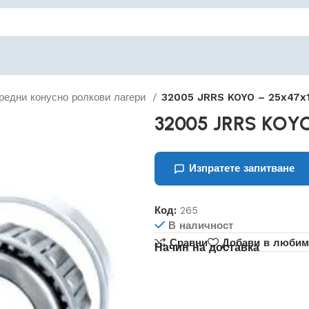
редни конусно ролкови лагери
32005 JRRS KOYO – 25x47x1
32005 JRRS KOYO
Изпратете запитване
Код:
265
В наличност
Сравни
Добави в любим
Начин на доставка