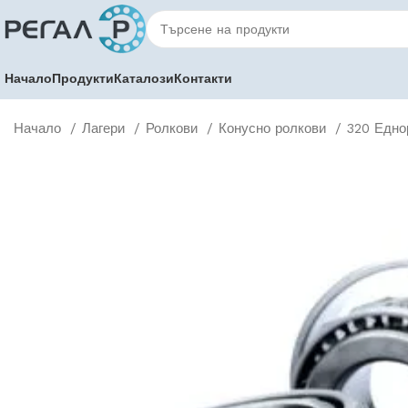
Начало
Продукти
Каталози
Контакти
Начало
Лагери
Ролкови
Конусно ролкови
320 Едно