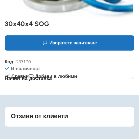
30x40x4 SOG
Изпратете запитване
Код:
237170
В наличност
Сравни
Добави в любими
Начин на доставка
Отзиви от клиенти