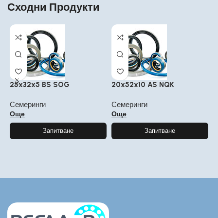
Сходни Продукти
25x32x5 BS SOG
20x52x10 AS NQK
3
Семеринги
Семеринги
С
Още
Още
Запитване
Запитване