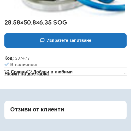
28.58×50.8×6.35 SOG
Изпратете запитване
Код:
237477
В наличност
Сравни
Добави в любими
Начин на доставка
Отзиви от клиенти