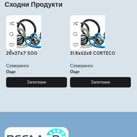
Сходни Продукти
20x37x7 SOG
31.8x62x8 CORTECO
2
Семеринги
Семеринги
С
Още
Още
Запитване
Запитване