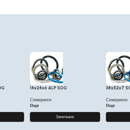
OG
14x24x6 ALP SOG
38x52x7 
Семеринги
Семеринги
Още
Още
Запитване