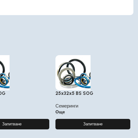
SOG
25x32x5 BS SOG
Семеринги
Още
Запитване
Запитване