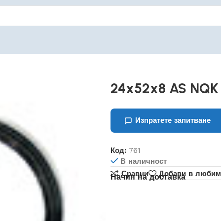
24x52x8 AS NQK
Изпратете запитване
Код:
761
В наличност
Сравни
Добави в любим
Начин на доставка