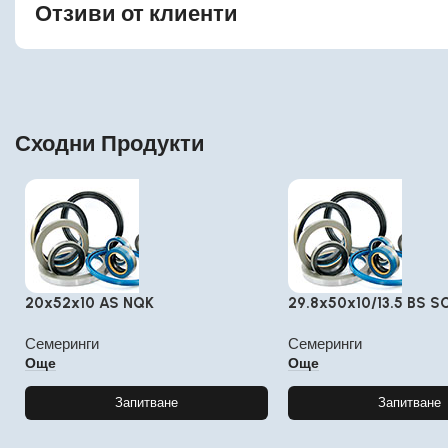
Отзиви от клиенти
Сходни Продукти
20x52x10 AS NQK
29.8x50x10/13.5 BS S
Семеринги
Семеринги
Още
Още
Запитване
Запитване