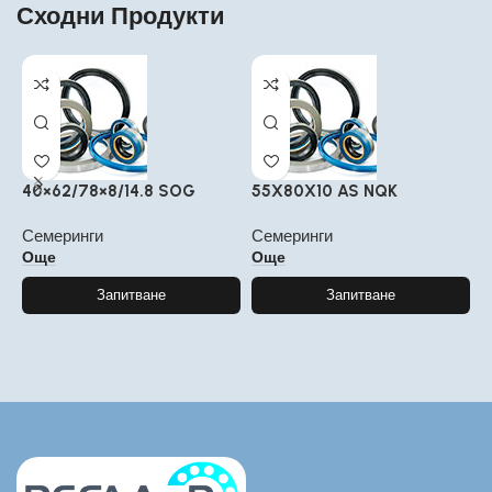
Сходни Продукти
40×62/78×8/14.8 SOG
55X80X10 AS NQK
2
Семеринги
Семеринги
С
Още
Още
Запитване
Запитване