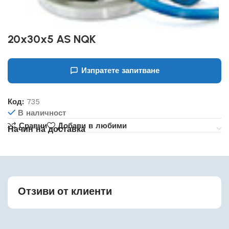
20x30x5 AS NQK
Изпратете запитване
Код:
735
В наличност
Сравни
Добави в любими
Начин на доставка
Отзиви от клиенти