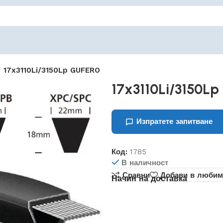
17x3110Li/3150Lp GUFERO
17x3110Li/3150L
Изпратете запитване
Код:
1785
В наличност
Сравни
Добави в любим
Начин на доставка