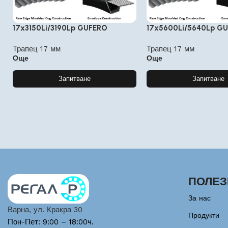
17x3150Li/3190Lp GUFERO
17x5600Li/5640Lp G
Трапец 17 мм
Трапец 17 мм
Още
Още
Запитване
Запитване
ПОЛЕЗ
За нас
Варна, ул. Кракра 30
Продукти
Пон-Пет: 9:00 – 18:00ч.