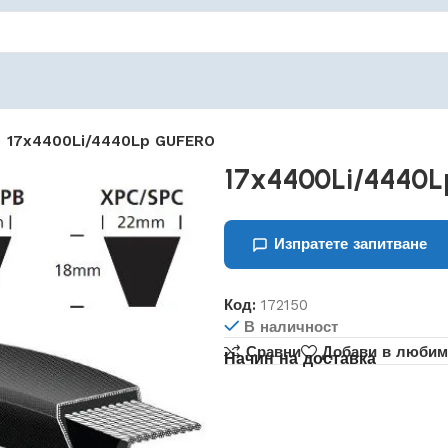
17x4400Li/4440Lp GUFERO
17x4400Li/4440
Изпратете запитване
Код:
172150
В наличност
Сравни
Добави в любим
Начин на доставка