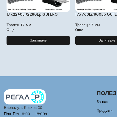
17x2240Li/2280Lp GUFERO
17x760Li/800Lp GUF
Трапец 17 мм
Трапец 17 мм
Още
Още
Запитване
Запитване
ПОЛЕЗ
За нас
Варна, ул. Кракра 30
Продукти
Пон-Пет: 9:00 – 18:00ч.