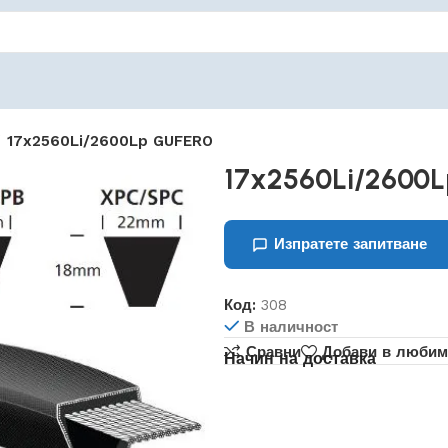
17x2560Li/2600Lp GUFERO
17x2560Li/2600
Изпратете запитване
Код:
308
В наличност
Сравни
Добави в любим
Начин на доставка