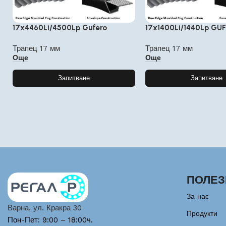
17x4460Li/4500Lp Gufero
17x1400Li/1440Lp GU
Трапец 17 мм
Трапец 17 мм
Още
Още
Запитване
Запитване
ПОЛЕЗ
За нас
Варна, ул. Кракра 30
Продукти
Пон-Пет: 9:00 – 18:00ч.