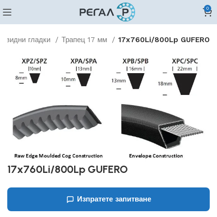
0
цовидни гладки
Трапец 17 мм
17x760Li/800Lp GUFERO
17x760Li/800Lp GUFERO
Изпратете запитване