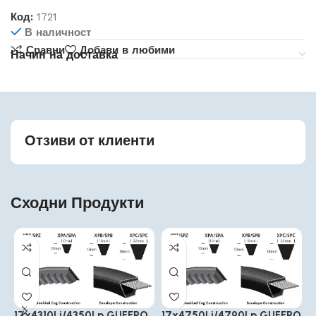
Код:
1721
В наличност
Сравни
Добави в любими
Начин на доставка
Отзиви от клиенти
Сходни Продукти
17x4310Li/4350Lp GUFERO
17x4750Li/4790Lp GUFERO
1