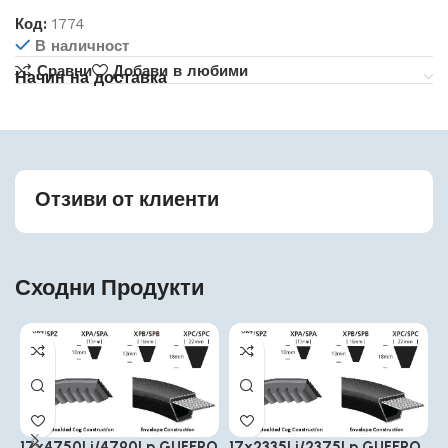
Код:
1774
В наличност
Сравни
Добави в любими
Начин на доставка
Отзиви от клиенти
Сходни Продукти
17x4750Li/4790Lp GUFERO
17x2335Li/2375Lp GUFERO
1