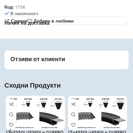
Код:
1756
В наличност
Сравни
Добави в любими
Начин на доставка
Отзиви от клиенти
Сходни Продукти
17x5350Li/5390Lp GUFERO
17x4550Li/4590Lp GUFERO
1