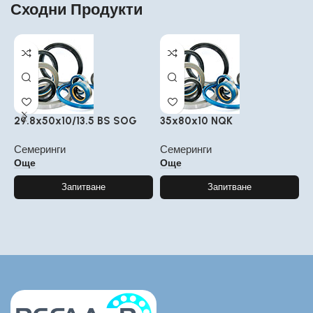
Сходни Продукти
29.8x50x10/13.5 BS SOG
35x80x10 NQK
4
Семеринги
Семеринги
С
Още
Още
Запитване
Запитване