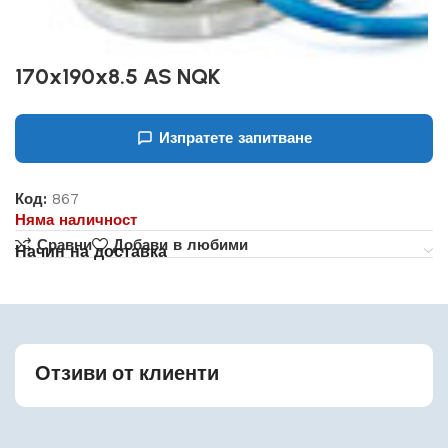
170x190x8.5 AS NQK
Изпратете запитване
Код:
867
Няма наличност
Сравни
Добави в любими
Начин на доставка
Отзиви от клиенти