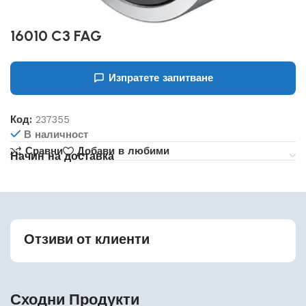
16010 C3 FAG
Изпратете запитване
Код:
237355
В наличност
Сравни
Добави в любими
Начин на доставка
Отзиви от клиенти
Сходни Продукти