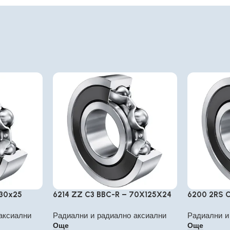
130x25
6214 ZZ C3 BBC-R – 70X125X24
6200 2RS 
аксиални
Радиални и радиално аксиални
Радиални и
Още
Още