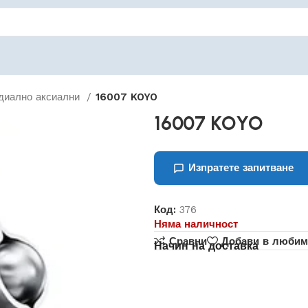
диално аксиални
16007 KOYO
16007 KOYO
Изпратете запитване
Код:
376
Няма наличност
Сравни
Добави в любим
Начин на доставка