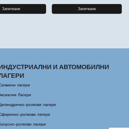
Запитване
Запитване
ИНДУСТРИАЛНИ И АВТОМОБИЛНИ
ЛАГЕРИ
Сачмени лагери
Аксиални Лагери
Цилиндрично-ролкови лагери
Сферично-ролкови лагери
Конусно-ролкови лагери