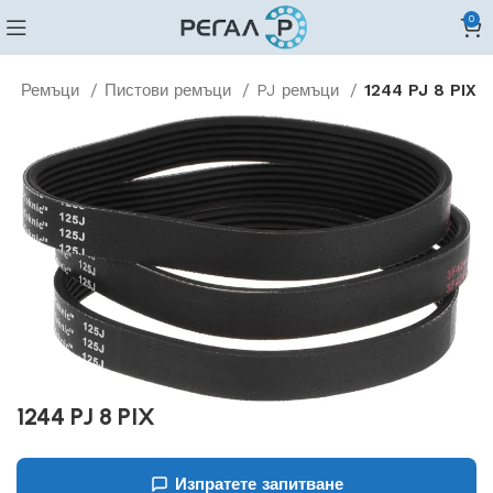
0
о
Ремъци
Пистови ремъци
PJ ремъци
1244 PJ 8 PIX
1244 PJ 8 PIX
Изпратете запитване