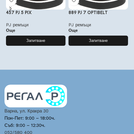
457 PJ 5 PIX
889 PJ 7 OPTIBELT
5
PJ ремъци
PJ ремъци
P
Още
Още
Запитване
Запитване
Варна, ул. Кракра 30
Пон-Пет: 9:00 – 18:00ч.
Съб: 9:00 – 12:30ч.
052/580 400