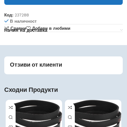
Код:
237288
В наличност
Сравни
Добави в любими
Начин на доставка
Отзиви от клиенти
Сходни Продукти