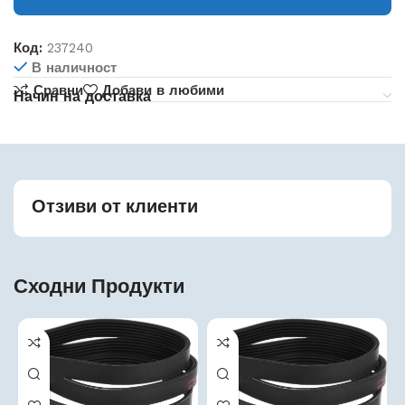
Код:
237240
В наличност
Сравни
Добави в любими
Начин на доставка
Отзиви от клиенти
Сходни Продукти