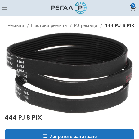
0
о
Ремъци
Пистови ремъци
PJ ремъци
444 PJ 8 PIX
444 PJ 8 PIX
Изпратете запитване