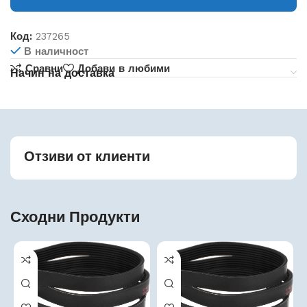
Код:
237265
В наличност
Сравни
Добави в любими
Начин на доставка
Отзиви от клиенти
Сходни Продукти