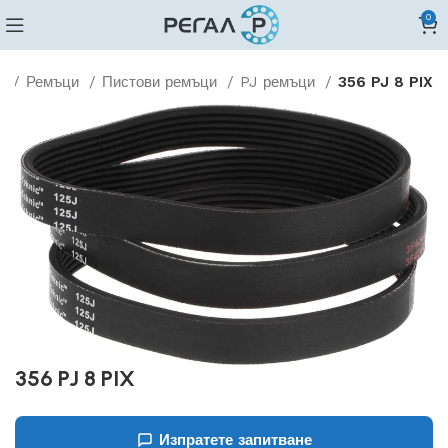
0
о
Ремъци
Пистови ремъци
PJ ремъци
356 PJ 8 PIX
356 PJ 8 PIX
Изпратете запитване