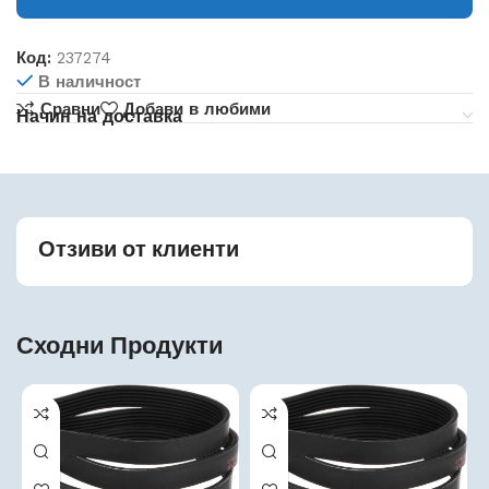
Код:
237274
В наличност
Сравни
Добави в любими
Начин на доставка
Отзиви от клиенти
Сходни Продукти