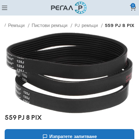
0
о
Ремъци
Пистови ремъци
PJ ремъци
559 PJ 8 PIX
559 PJ 8 PIX
Изпратете запитване