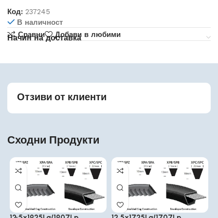
Код:
237245
В наличност
Сравни
Добави в любими
Начин на доставка
Отзиви от клиенти
Сходни Продукти
12.5x1925La/1907Lp
12.5x1725La/1707Lp
1