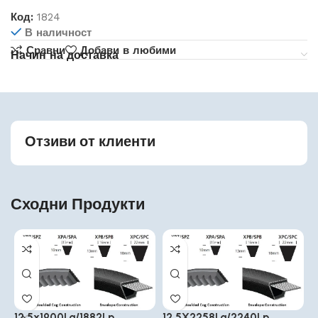
Код:
1824
В наличност
Сравни
Добави в любими
Начин на доставка
Отзиви от клиенти
Сходни Продукти
12.5x1900La/1882Lp
12.5X2258La/2240Lp
1