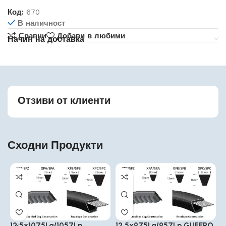
Код:
670
В наличност
Сравни
Добави в любими
Начин на доставка
Отзиви от клиенти
Сходни Продукти
12.5x1075La/1057Lp
12.5x975La/957Lp GUFERO
1