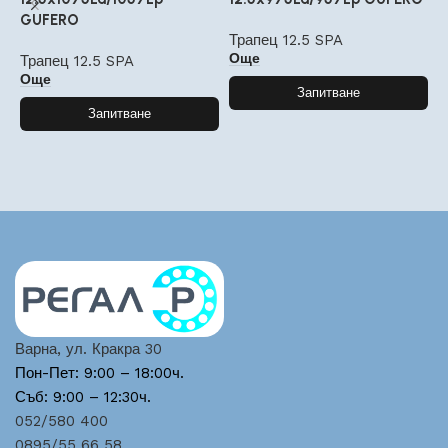
GUFERO
G
Трапец 12.5 SPA
Още
Трапец 12.5 SPA
Т
Още
Запитване
Запитване
Варна, ул. Кракра 30
Пон-Пет: 9:00 – 18:00ч.
Съб: 9:00 – 12:30ч.
052/580 400
0895/55 66 58