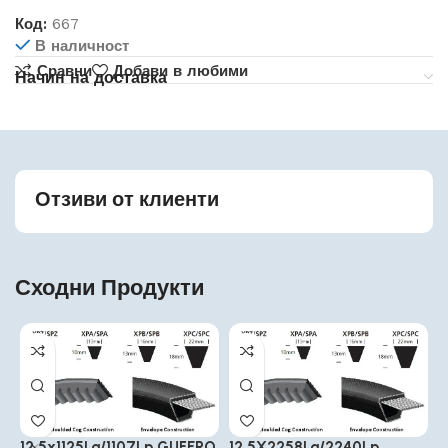
Код:
667
В наличност
Сравни
Добави в любими
Начин на доставка
Отзиви от клиенти
Сходни Продукти
12.5x1125La/1107Lp GUFERO
12.5X2258La/2240Lp
1