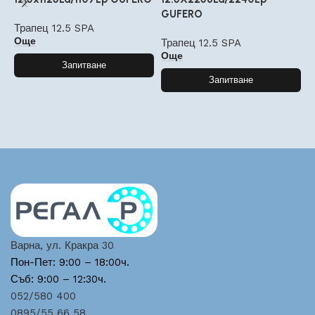
GUFERO
G
Трапец 12.5 SPA
Още
Трапец 12.5 SPA
Т
Още
Запитване
Запитване
Варна, ул. Кракра 30
Пон-Пет: 9:00 – 18:00ч.
Съб: 9:00 – 12:30ч.
052/580 400
0895/55 66 58