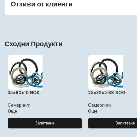
Отзиви от клиенти
Сходни Продукти
35x80x10 NQK
25x32x5 BS SOG
Семеринги
Семеринги
Още
Още
Запитване
Запитване