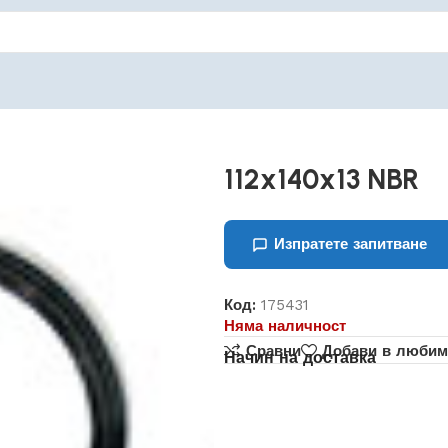
112x140x13 NBR
Изпратете запитване
Код:
175431
Няма наличност
Сравни
Добави в любим
Начин на доставка