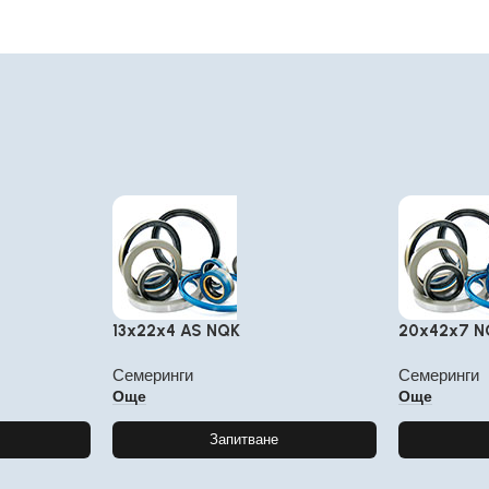
13x22x4 AS NQK
20x42x7 N
Семеринги
Семеринги
Още
Още
Запитване