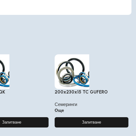
QK
200x230x15 TC GUFERO
Семеринги
Още
Запитване
Запитване