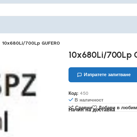
10x680Li/700Lp GUFERO
10x680Li/700Lp
Изпратете запитване
Код:
450
В наличност
Сравни
Добави в любим
Начин на доставка