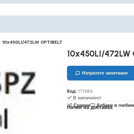
10x450LI/472LW OPTIBELT
10x450LI/472LW 
Изпратете запитване
Код:
171584
В наличност
Сравни
Добави в любим
Начин на доставка