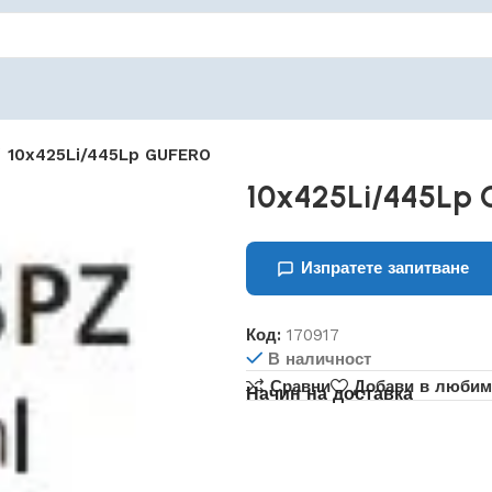
10x425Li/445Lp GUFERO
10x425Li/445Lp
Изпратете запитване
Код:
170917
В наличност
Сравни
Добави в любим
Начин на доставка