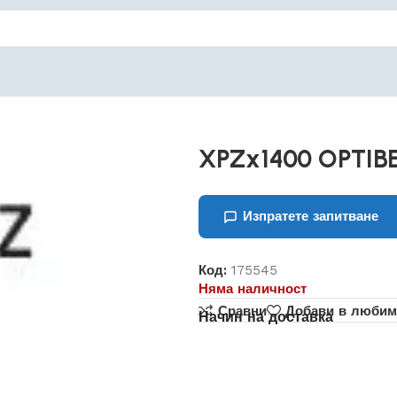
XPZx1400 OPTIB
Изпратете запитване
Код:
175545
Няма наличност
Сравни
Добави в любим
Начин на доставка