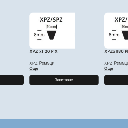
XPZ x1120 PIX
XPZx1180 P
XPZ Ремъци
XPZ Ремъц
Още
Още
Запитване