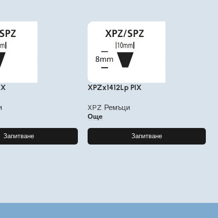
IX
XPZx1412Lp PIX
и
XPZ Ремъци
Още
Запитване
Запитване