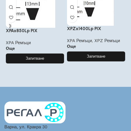
XPZx1400Lp PIX
XPAx850Lp PIX
X
XPA Ремъци
,
XPZ Ремъци
XPA Ремъци
X
Още
Още
Запитване
Запитване
Варна, ул. Кракра 30