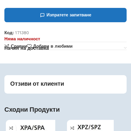
Изпратете запитване
Код:
171380
Няма наличност
Сравни
Добави в любими
Начин на доставка
Отзиви от клиенти
Сходни Продукти