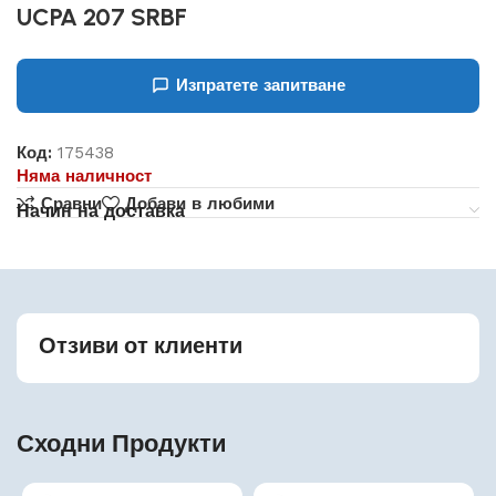
UCPA 207 SRBF
Изпратете запитване
Код:
175438
Няма наличност
Сравни
Добави в любими
Начин на доставка
Отзиви от клиенти
Сходни Продукти