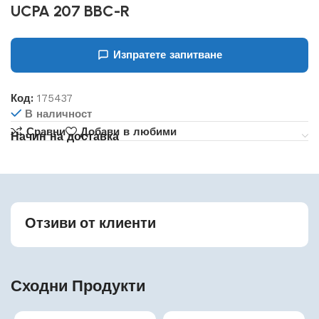
UCPA 207 BBC-R
Изпратете запитване
Код:
175437
В наличност
Сравни
Добави в любими
Начин на доставка
Отзиви от клиенти
Сходни Продукти