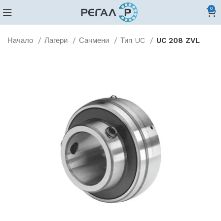
0
Начало
Лагери
Сачмени
Тип UC
UC 208 ZVL