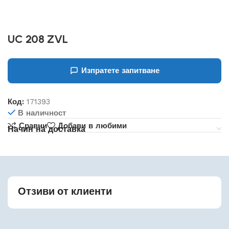
UC 208 ZVL
Изпратете запитване
Код:
171393
В наличност
Сравни
Добави в любими
Начин на доставка
Отзиви от клиенти