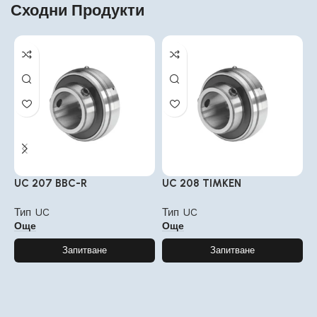
Сходни Продукти
UC 207 BBC-R
UC 208 TIMKEN
U
Тип UC
Тип UC
Т
Още
Още
Запитване
Запитване