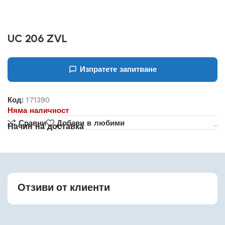
UC 206 ZVL
Изпратете запитване
Код:
171390
Няма наличност
Сравни
Добави в любими
Начин на доставка
Отзиви от клиенти