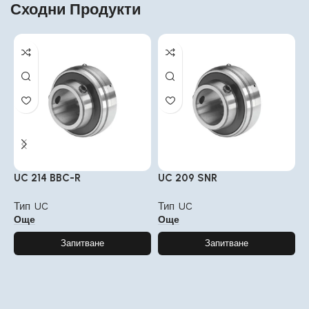
Сходни Продукти
UC 214 BBC-R
UC 209 SNR
Y
Тип UC
Тип UC
Т
Още
Още
Запитване
Запитване