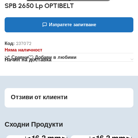
SPB 2650 Lp OPTIBELT
Изпратете запитване
Код:
237072
Няма наличност
Сравни
Добави в любими
Начин на доставка
Отзиви от клиенти
Сходни Продукти