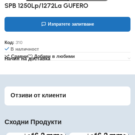
SPB 1250Lp/1272La GUFERO
Изпратете запитване
Код:
310
В наличност
Сравни
Добави в любими
Начин на доставка
Отзиви от клиенти
Сходни Продукти