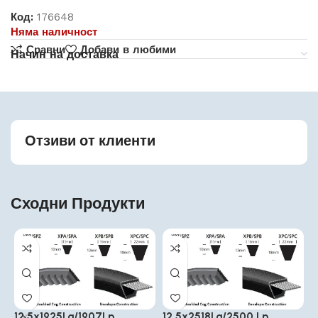
Код:
176648
Няма наличност
Сравни
Добави в любими
Начин на доставка
Отзиви от клиенти
Сходни Продукти
12.5x1925La/1907Lp
12.5x2518La/2500 Lp
1