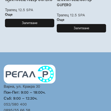
GUFERO
G
Трапец 12.5 SPA
Още
Трапец 12.5 SPA
Т
Още
Запитване
Запитване
Варна, ул. Кракра 30
Пон-Пет: 9:00 – 18:00ч.
Съб: 9:00 – 12:30ч.
052/580 400
0895/55 66 58