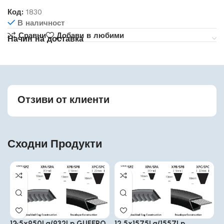
Код:
1830
В наличност
Сравни
Добави в любими
Начин на доставка
Отзиви от клиенти
Сходни Продукти
12.5x950La/932Lp GUFERO
12.5x1575La/1557Lp
1