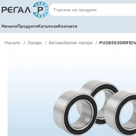
Начало
Продукти
Каталози
Контакти
Начало
Лагери
Автомобилни лагери
PU285530RR1DV