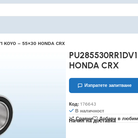
1 KOYO – 55×30 HONDA CRX
PU285530RR1DV1
HONDA CRX
Изпратете запитване
Код:
176643
В наличност
Сравни
Добави в любим
Начин на доставка