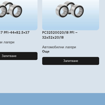
7 PFI-44×82.5×37
PC32520020/18 PFI –
32x52x20/18
и лагери
Автомобилни лагери
Още
Запитване
Запитване