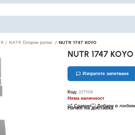
R / NATR Опорни ролки
NUTR 1747 KOYO
NUTR 1747 KOYO
Изпратете запитване
Код:
237106
Няма наличност
Сравни
Добави в любим
Начин на доставка