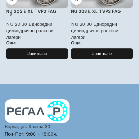
NU 205 E XL TVP2 FAG
NU 203 E XL TVP2 FAG
N
NU 20 30 Eдноредни
NU 20 30 Eдноредни
N
цилиндрично ролкови
цилиндрично ролкови
ц
лагери
лагери
л
Още
Още
Запитване
Запитване
Варна, ул. Кракра 30
Пон-Пет: 9:00 – 18:00ч.