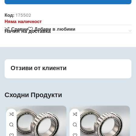
Код:
175502
Няма наличност
Сравни
Добави в любими
Начин на доставка
Отзиви от клиенти
Сходни Продукти