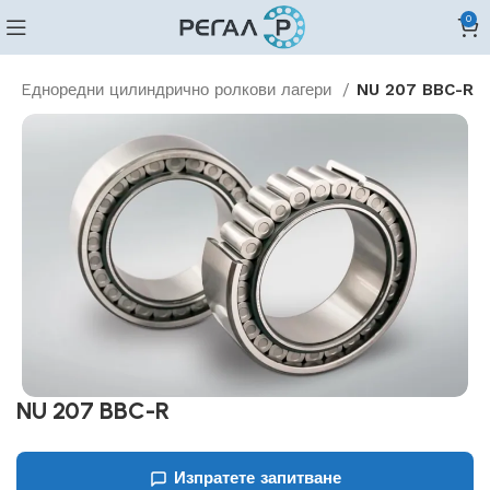
0
30 Eдноредни цилиндрично ролкови лагери
NU 207 BBC-R
NU 207 BBC-R
Изпратете запитване