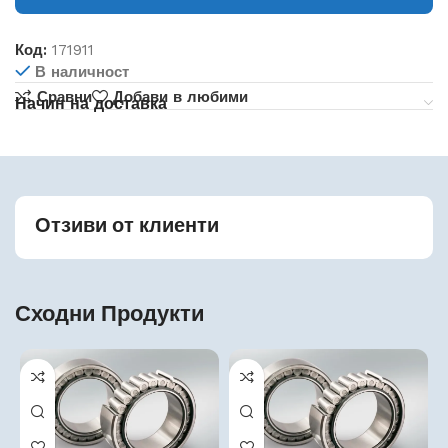
Код:
171911
В наличност
Сравни
Добави в любими
Начин на доставка
Отзиви от клиенти
Сходни Продукти