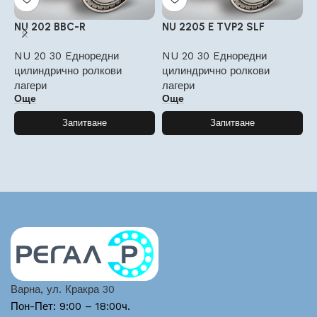
NU 202 BBC-R
NU 2205 E TVP2 SLF
N
NU 20 30 Eдноредни
NU 20 30 Eдноредни
N
цилиндрично ролкови
цилиндрично ролкови
ц
лагери
лагери
л
Още
Още
Запитване
Запитване
Варна, ул. Кракра 30
Пон-Пет: 9:00 – 18:00ч.