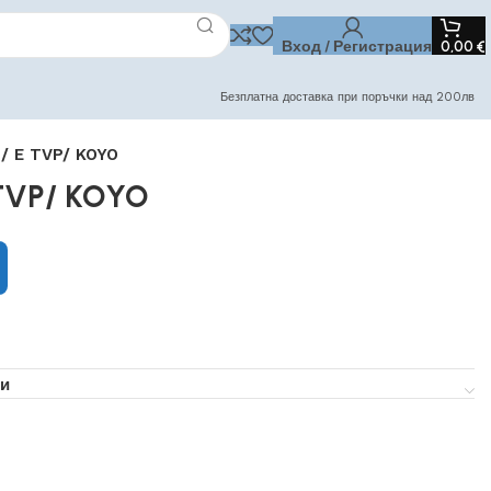
Вход / Регистрация
0,00
€
Безплатна доставка при поръчки над 200лв
/ E TVP/ KOYO
 TVP/ KOYO
и