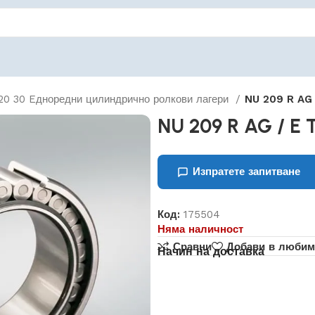
20 30 Eдноредни цилиндрично ролкови лагери
NU 209 R AG 
NU 209 R AG / E
Изпратете запитване
Код:
175504
Няма наличност
Сравни
Добави в любим
Начин на доставка