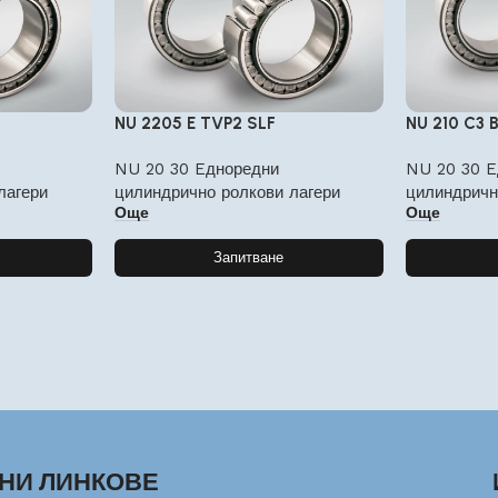
NU 2205 E TVP2 SLF
NU 210 C3 
NU 20 30 Eдноредни
NU 20 30 E
лагери
цилиндрично ролкови лагери
цилиндричн
Още
Още
Запитване
НИ ЛИНКОВЕ