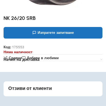
NK 26/20 SRB
Изпратете запитване
Код:
175553
Няма наличност
Сравни
Добави в любими
Начин на доставка
Отзиви от клиенти