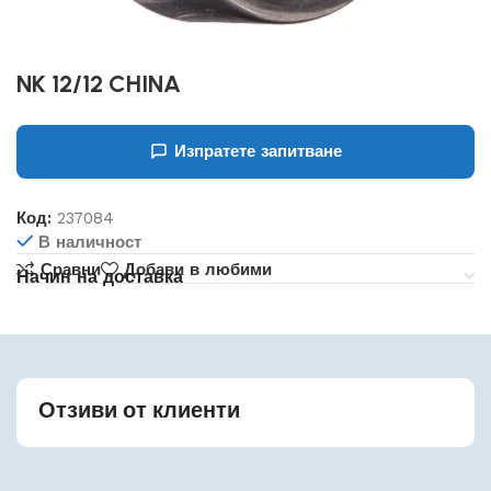
NK 12/12 CHINA
Изпратете запитване
Код:
237084
В наличност
Сравни
Добави в любими
Начин на доставка
Отзиви от клиенти