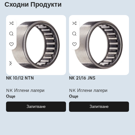
Сходни Продукти
NK 10/12 NTN
NK 21/16 JNS
N
NK Иглени лагери
NK Иглени лагери
N
Още
Още
Запитване
Запитване