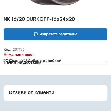
NK 16/20 DURKOPP-16x24x20
Изпратете запитване
Код:
237130
Няма наличност
Сравни
Добави в любими
Начин на доставка
Отзиви от клиенти