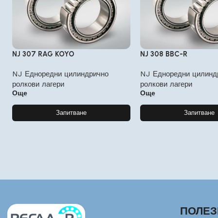
NJ 307 RAG KOYO
NJ 308 BBC-R
NJ Едноредни цилиндрично
NJ Едноредни цилинд
ролкови лагери
ролкови лагери
Още
Още
Запитване
Запитване
ПОЛЕЗ