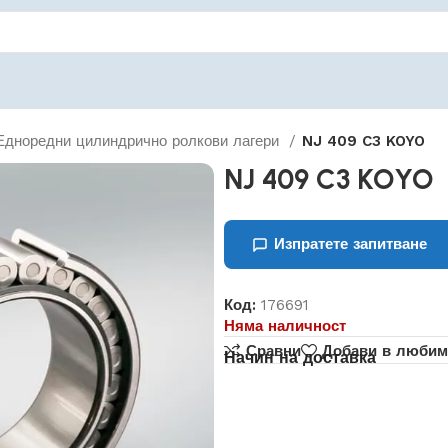
Едноредни цилиндрично ролкови лагери
NJ 409 C3 KOYO
NJ 409 C3 KOYO
Изпратете запитване
Код:
176691
Няма наличност
Сравни
Добави в любим
Начин на доставка