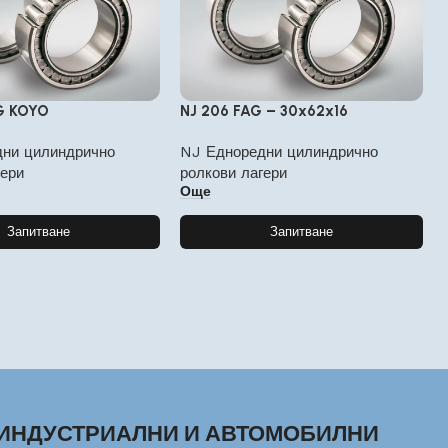
G KOYO
NJ 206 FAG – 30x62x16
ни цилиндрично
NJ Едноредни цилиндрично
гери
ролкови лагери
Още
Запитване
Запитване
ИНДУСТРИАЛНИ И АВТОМОБИЛНИ