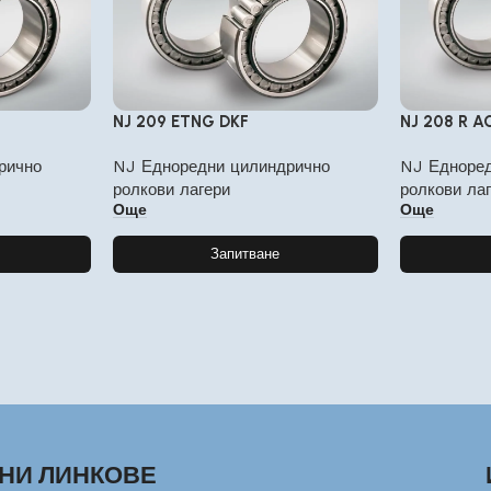
NJ 209 ETNG DKF
NJ 208 R A
рично
NJ Едноредни цилиндрично
NJ Едноред
ролкови лагери
ролкови ла
Още
Още
Запитване
НИ ЛИНКОВЕ