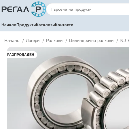
Начало
Продукти
Каталози
Контакти
Начало
Лагери
Ролкови
Цилиндрично ролкови
NJ 
РАЗПРОДАДЕН