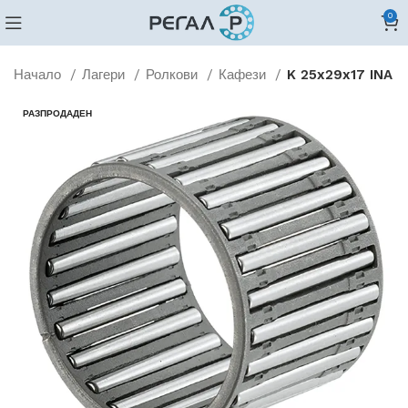
0
Начало
Лагери
Ролкови
Кафези
K 25x29x17 INA
РАЗПРОДАДЕН