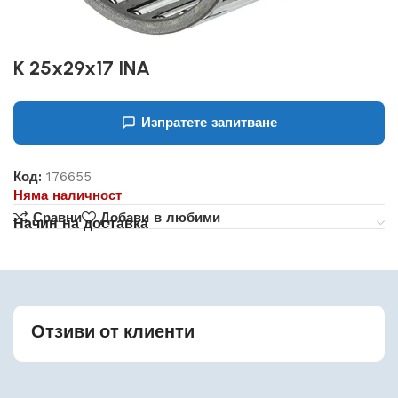
K 25x29x17 INA
Изпратете запитване
Код:
176655
Няма наличност
Сравни
Добави в любими
Начин на доставка
Отзиви от клиенти