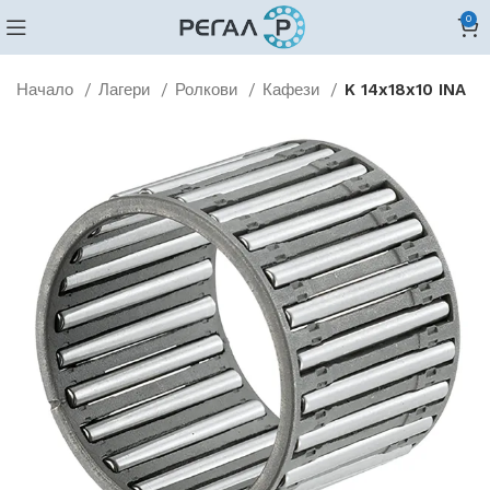
0
Начало
Лагери
Ролкови
Кафези
K 14x18x10 INA