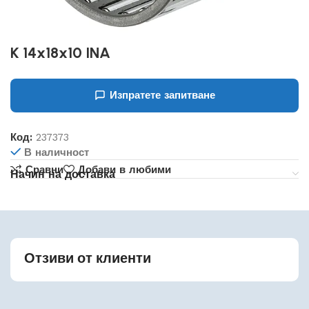
K 14x18x10 INA
Изпратете запитване
Код:
237373
В наличност
Сравни
Добави в любими
Начин на доставка
Отзиви от клиенти