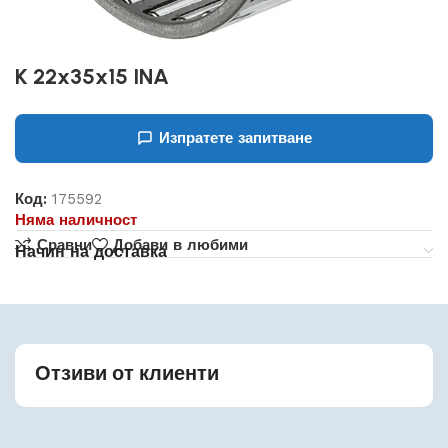
K 22x35x15 INA
Изпратете запитване
Код:
175592
Няма наличност
Сравни
Добави в любими
Начин на доставка
Отзиви от клиенти